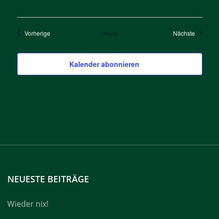
Veranstaltungen
Veransta
Vorherige
Heute
Nächste
Kalender abonnieren
NEUESTE BEITRÄGE
Wieder nix!