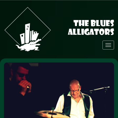
The Blues
Alligators
Toggl
Navig