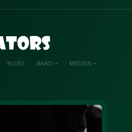
gators
BLUES
BAND
MEDIEN