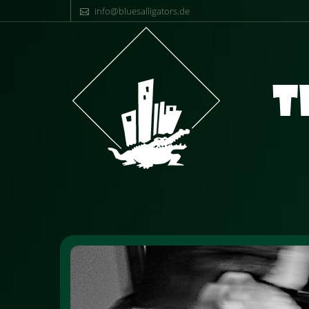
info@bluesalligators.de
T