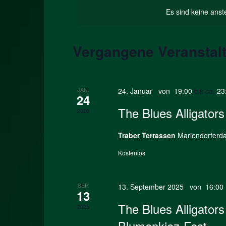
wählen.
Schlüsselwort.
Es sind keine ans
Vergangene Veranstal
JAN.
24. Januar von 19:00
bis ca.
23
24
The Blues Alligators
2026
Traber Terrassen
Mariendorferd
Kostenlos
SEP.
13. September 2025 von 16:00
13
The Blues Alligators
2025
Blumenkiez-Fest