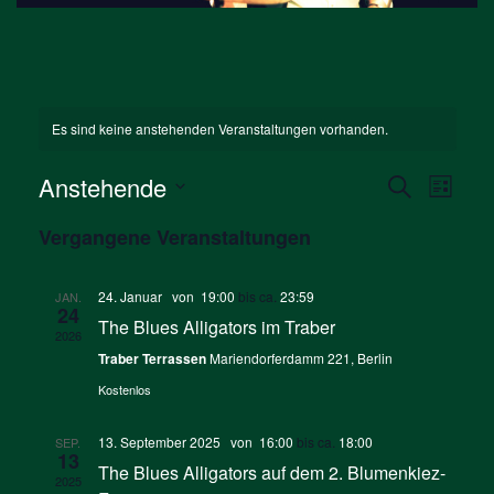
Es sind keine anstehenden Veranstaltungen vorhanden.
Verans
Vera
Anstehende
Suche
Liste
Ansi
Suche
Datum
Navi
Vergangene Veranstaltungen
wählen.
und
Ansicht
24. Januar von 19:00
bis ca.
23:59
JAN.
24
Naviga
The Blues Alligators im Traber
2026
Traber Terrassen
Mariendorferdamm 221, Berlin
Kostenlos
13. September 2025 von 16:00
bis ca.
18:00
SEP.
13
The Blues Alligators auf dem 2. Blumenkiez-
2025