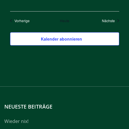
Veranstaltungen
Veransta
Vorherige
Heute
Nächste
Kalender abonnieren
NEUESTE BEITRÄGE
Wieder nix!