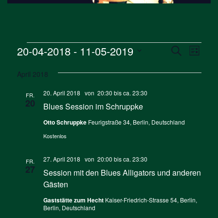
Veranstaltungen
Verans
Vera
20-04-2018
 - 
11-05-2019
Suche
Liste
Ansi
Suche
Datum
Navi
April 2018
wählen.
und
20. April 2018 von 20:30
bis ca.
23:30
Ansicht
FR.
20
Blues Session im Schruppke
Naviga
Otto Schruppke
Feurigstraße 34, Berlin, Deutschland
Kostenlos
27. April 2018 von 20:00
bis ca.
23:30
FR.
27
Session mit den Blues Alligators und anderen
Gästen
Gaststätte zum Hecht
Kaiser-Friedrich-Strasse 54, Berlin,
Berlin, Deutschland