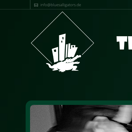
info@bluesalligators.de
T