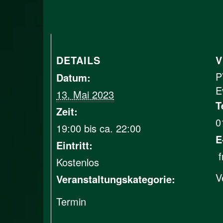
DETAILS
V
P
Datum:
E
13. Mai 2023
T
Zeit:
0
19:00 bis ca. 22:00
E
Eintritt:
f
Kostenlos
V
Veranstaltungskategorie:
Termin