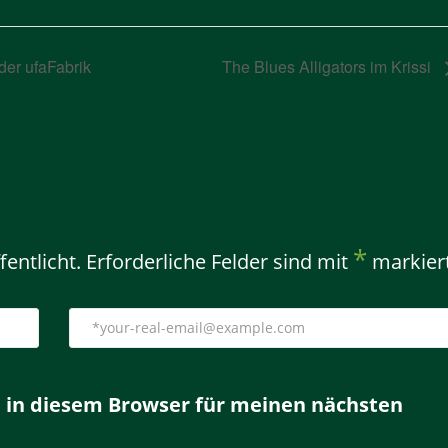
der ufaFabrik
The Blues Alligators im Krissi
*
entlicht.
Erforderliche Felder sind mit
markier
 in diesem Browser für meinen nächsten