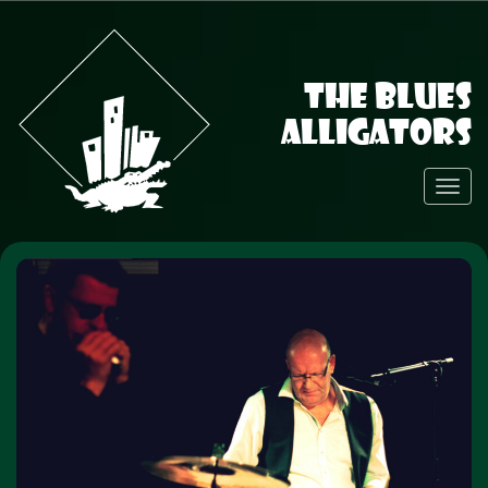
The Blues
Alligators
Toggl
Navig