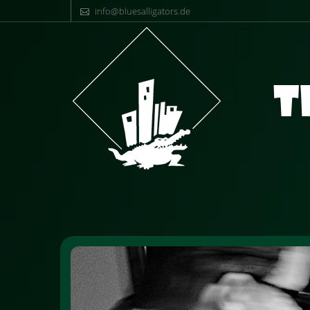
info@bluesalligators.de
T