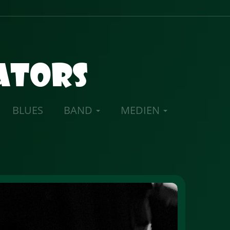
gators
BLUES
BAND
MEDIEN