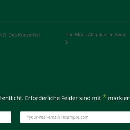
The Blues Alligators im Swart
NG: Das Konzert ist
*
entlicht.
Erforderliche Felder sind mit
markier