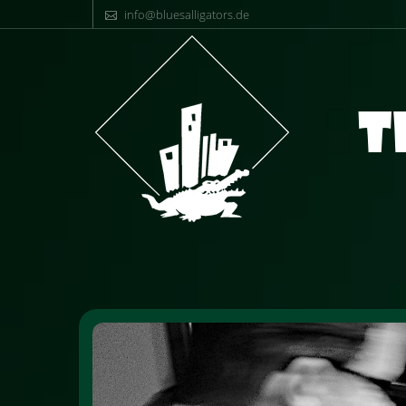
info@bluesalligators.de
T