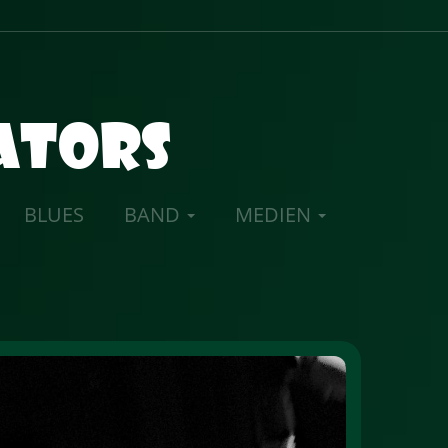
gators
BLUES
BAND
MEDIEN