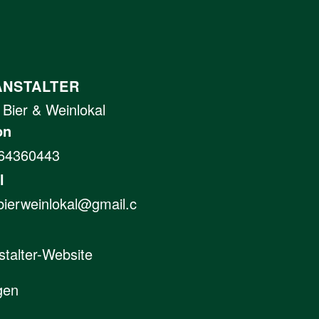
ANSTALTER
 Bier & Weinlokal
on
64360443
l
bierweinlokal@gmail.c
stalter-Website
gen